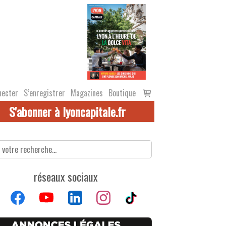
Voir
necter
S’enregistrer
Magazines
Boutique
le
S'abonner à lyoncapitale.fr
panier
réseaux sociaux