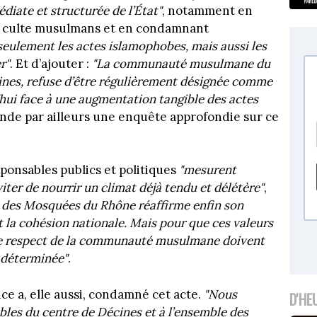
édiate et structurée de l’État"
, notamment en
de culte musulmans et en condamnant
eulement les actes islamophobes, mais aussi les
r"
. Et d’ajouter :
"La communauté musulmane du
ines, refuse d’être régulièrement désignée comme
d’hui face à une augmentation tangible des actes
ande par ailleurs une enquête approfondie sur ce
ponsables publics et politiques
"mesurent
viter de nourrir un climat déjà tendu et délétère"
,
l des Mosquées du Rhône réaffirme enfin son
t la cohésion nationale. Mais pour que ces valeurs
 le respect de la communauté musulmane doivent
t déterminée"
.
e a, elle aussi, condamné cet acte.
"Nous
D'HE
les du centre de Décines et à l’ensemble des