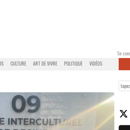
Se con
US
CULTURE
ART DE VIVRE
POLITIQUE
VIDÉOS