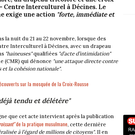
– Centre Interculturel à Décines. Le
e exige une action
"forte, immédiate et
ns la nuit du 21 au 22 novembre, lorsque des
ntre Interculturel à Décines, avec un drapeau
ons
"haineuses"
qualifiées
"d’acte d’intimidation"
ne (CMR) qui dénonce
"une attaque directe contre
es et la cohésion nationale"
.
découverts sur la mosquée de la Croix-Rousse
déjà tendu et délétère"
e que cet acte intervient après la publication
roissant"
de la pratique musulmane
, cette dernière
ralisée à l’égard de millions de citoyens"
. Il en