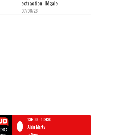
extraction illégale
07/08/26
13H00
-
13H30
Alain Marty
In Vino