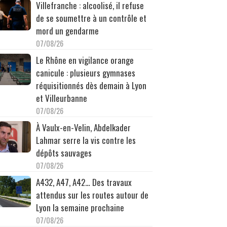
Villefranche : alcoolisé, il refuse
de se soumettre à un contrôle et
mord un gendarme
07/08/26
Le Rhône en vigilance orange
canicule : plusieurs gymnases
réquisitionnés dès demain à Lyon
et Villeurbanne
07/08/26
À Vaulx-en-Velin, Abdelkader
Lahmar serre la vis contre les
dépôts sauvages
07/08/26
A432, A47, A42… Des travaux
attendus sur les routes autour de
Lyon la semaine prochaine
07/08/26