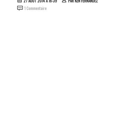
27 AOÛT 2014 À 16:39
PAR
KEN FERNANDEZ
1 Commentaire