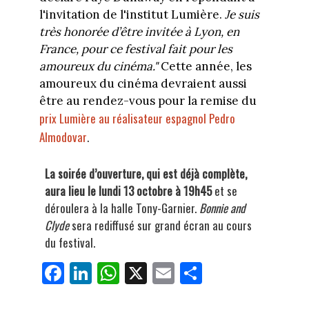
l'invitation de l'institut Lumière.
Je suis
très honorée d’être invitée à Lyon, en
France, pour ce festival fait pour les
amoureux du cinéma."
Cette année, les
amoureux du cinéma devraient aussi
être au rendez-vous pour la remise du
prix Lumière au réalisateur espagnol Pedro
Almodovar
.
La soirée d’ouverture, qui est déjà complète,
aura lieu le lundi 13 octobre à 19h45
et se
déroulera à la halle Tony-Garnier.
Bonnie and
Clyde
sera rediffusé sur grand écran au cours
du festival.
Fa
Li
W
X
E
Pa
ce
nk
ha
m
rt