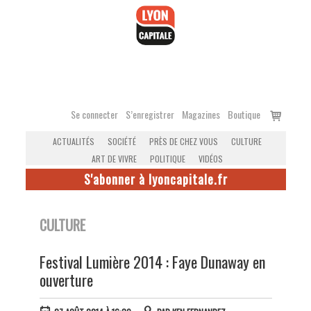
Accéder
au
contenu
Voir
Se connecter
S’enregistrer
Magazines
Boutique
le
ACTUALITÉS
SOCIÉTÉ
PRÈS DE CHEZ VOUS
CULTURE
panier
ART DE VIVRE
POLITIQUE
VIDÉOS
S'abonner à lyoncapitale.fr
CULTURE
Festival Lumière 2014 : Faye Dunaway en
ouverture