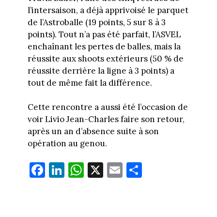
l’intersaison, a déjà apprivoisé le parquet
de l’Astroballe (19 points, 5 sur 8 à 3
points). Tout n’a pas été parfait, l’ASVEL
enchaînant les pertes de balles, mais la
réussite aux shoots extérieurs (50 % de
réussite derrière la ligne à 3 points) a
tout de même fait la différence.
Cette rencontre a aussi été l’occasion de
voir Livio Jean-Charles faire son retour,
après un an d’absence suite à son
opération au genou.
Fa
Li
W
X
E
Pa
ce
nk
ha
m
rt
bo
ed
ts
ail
ag
ok
In
Ap
er