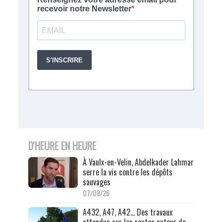
D'HEURE EN HEURE
À Vaulx-en-Velin, Abdelkader Lahmar
serre la vis contre les dépôts
sauvages
07/08/26
A432, A47, A42… Des travaux
attendus sur les routes autour de