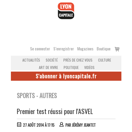
Accéder
au
contenu
Voir
Se connecter
S’enregistrer
Magazines
Boutique
le
ACTUALITÉS
SOCIÉTÉ
PRÈS DE CHEZ VOUS
CULTURE
panier
ART DE VIVRE
POLITIQUE
VIDÉOS
S'abonner à lyoncapitale.fr
SPORTS - AUTRES
Premier test réussi pour l'ASVEL
27 AOÛT 2014 À 17:15
PAR
JÉRÉMY JEANTET