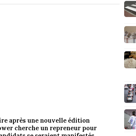
ire après une nouvelle édition
stower cherche un repreneur pour
andidats se seraient manifestés.