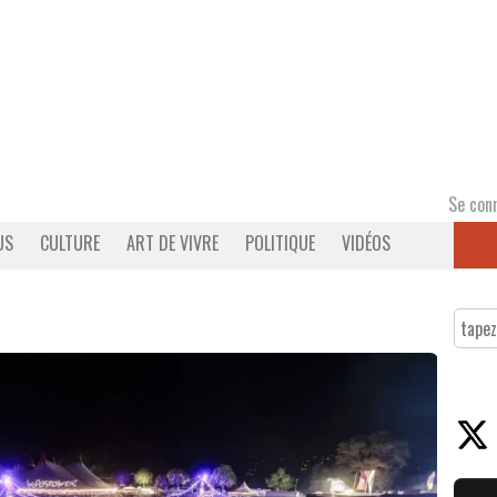
Se con
US
CULTURE
ART DE VIVRE
POLITIQUE
VIDÉOS