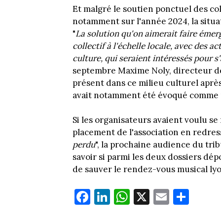
Et malgré le soutien ponctuel des col
notamment sur l'année 2024, la situa
"
La solution qu'on aimerait faire émer
collectif à l'échelle locale, avec des a
culture, qui seraient intéressés pour s
septembre Maxime Noly, directeur d
présent dans ce milieu culturel après
avait notamment été évoqué comme p
Si les organisateurs avaient voulu s
placement de l'association en redres
perdu
", la prochaine audience du trib
savoir si parmi les deux dossiers dép
de sauver le rendez-vous musical lyo
Fa
Li
W
X
E
Pa
ce
nk
ha
m
rt