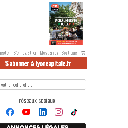
Voir
necter
S’enregistrer
Magazines
Boutique
le
S'abonner à lyoncapitale.fr
panier
réseaux sociaux