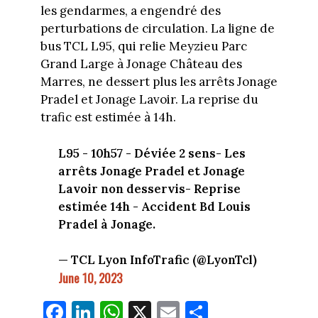
les gendarmes, a engendré des
perturbations de circulation. La ligne de
bus TCL L95, qui relie Meyzieu Parc
Grand Large à Jonage Château des
Marres, ne dessert plus les arrêts Jonage
Pradel et Jonage Lavoir. La reprise du
trafic est estimée à 14h.
L95 - 10h57 - Déviée 2 sens- Les
arrêts Jonage Pradel et Jonage
Lavoir non desservis- Reprise
estimée 14h - Accident Bd Louis
Pradel à Jonage.
— TCL Lyon InfoTrafic (@LyonTcl)
June 10, 2023
Fa
Li
W
X
E
Pa