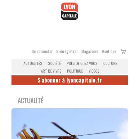
Accéder
au
contenu
Voir
Se connecter
S’enregistrer
Magazines
Boutique
le
ACTUALITÉS
SOCIÉTÉ
PRÈS DE CHEZ VOUS
CULTURE
panier
ART DE VIVRE
POLITIQUE
VIDÉOS
S'abonner à lyoncapitale.fr
ACTUALITÉ