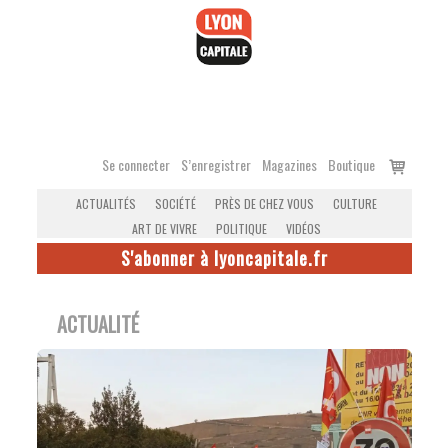
Accéder
au
contenu
Voir
Se connecter
S’enregistrer
Magazines
Boutique
le
ACTUALITÉS
SOCIÉTÉ
PRÈS DE CHEZ VOUS
CULTURE
panier
ART DE VIVRE
POLITIQUE
VIDÉOS
S'abonner à lyoncapitale.fr
ACTUALITÉ