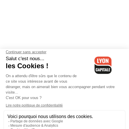
Contactez-nous
-
Mentions légales
-
CGV
-
Politique de
confidentialité
-
Gestion des cookies
-
Lyon Capitale TV
-
Archives