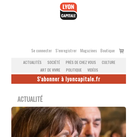
Accéder
au
contenu
Voir
Se connecter
S’enregistrer
Magazines
Boutique
le
ACTUALITÉS
SOCIÉTÉ
PRÈS DE CHEZ VOUS
CULTURE
panier
ART DE VIVRE
POLITIQUE
VIDÉOS
S'abonner à lyoncapitale.fr
ACTUALITÉ