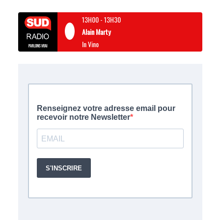
13H00
-
13H30
Alain Marty
In Vino