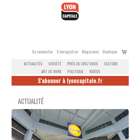
Accéder
au
contenu
Voir
Se connecter
S’enregistrer
Magazines
Boutique
le
ACTUALITÉS
SOCIÉTÉ
PRÈS DE CHEZ VOUS
CULTURE
panier
ART DE VIVRE
POLITIQUE
VIDÉOS
S'abonner à lyoncapitale.fr
ACTUALITÉ