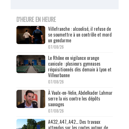
D'HEURE EN HEURE
Villefranche : alcoolisé, il refuse de
se soumettre à un contrôle et mord
un gendarme
07/08/26
Le Rhône en vigilance orange
canicule : plusieurs gymnases
réquisitionnés dès demain à Lyon et
Villeurbanne
07/08/26
À Vaulx-en-Velin, Abdelkader Lahmar
serre la vis contre les dépôts
sauvages
07/08/26
A432, A47, A42… Des travaux
attendus sur les routes autour de