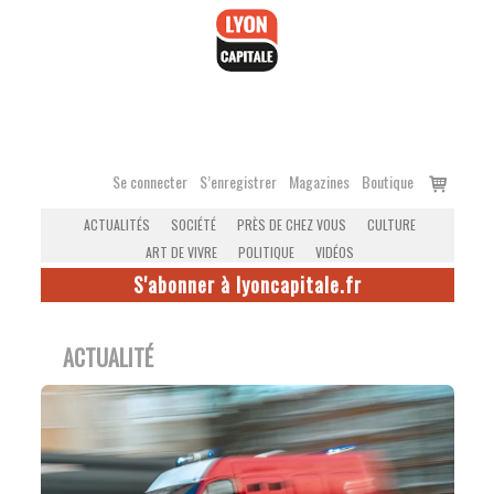
Accéder
au
contenu
Voir
Se connecter
S’enregistrer
Magazines
Boutique
le
ACTUALITÉS
SOCIÉTÉ
PRÈS DE CHEZ VOUS
CULTURE
panier
ART DE VIVRE
POLITIQUE
VIDÉOS
S'abonner à lyoncapitale.fr
ACTUALITÉ