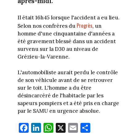
après-midi.
Il était 16h45 lorsque l'accident a eu lieu.
Progrès
Selon nos confrères du
, un
homme d'une cinquantaine d'années a
été gravement blessé dans un accident
survenu sur la D30 au niveau de
Grézieu-la-Varenne.
L'automobiliste aurait perdu le contrôle
de son véhicule avant de se retrouver
sur le toit. L'homme a du être
désincarcéré de l'habitacle par les
sapeurs pompiers et a été pris en charge
par le SAMU en urgence absolue.
Fa
Li
W
X
E
Pa
ce
nk
ha
m
rt