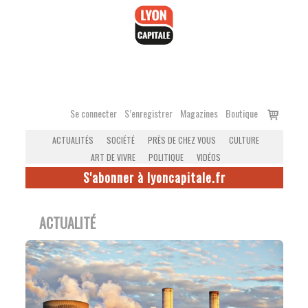
Accéder
au
contenu
Voir
Se connecter
S’enregistrer
Magazines
Boutique
le
ACTUALITÉS
SOCIÉTÉ
PRÈS DE CHEZ VOUS
CULTURE
panier
ART DE VIVRE
POLITIQUE
VIDÉOS
S'abonner à lyoncapitale.fr
ACTUALITÉ