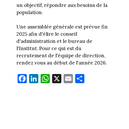
un objectif, répondre aux besoins de la
population.
Une assemblée générale est prévue fin
2025 afin d'élire le conseil
d'administration et le bureau de
l'Institut. Pour ce qui est du
recrutement de l'équipe de direction,
rendez vous au début de l'année 2026.
Fa
Li
W
X
E
Pa
ce
nk
ha
m
rt
bo
ed
ts
ail
ag
ok
In
Ap
er
p