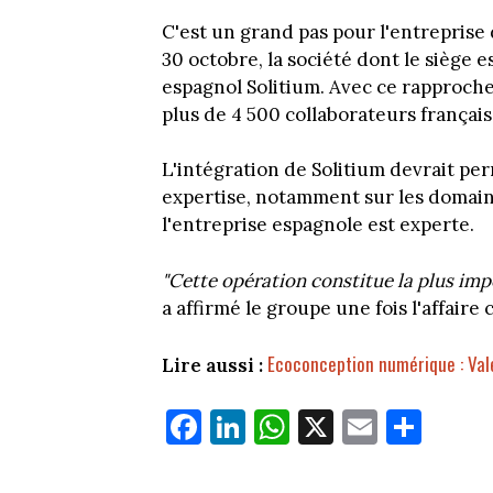
C'est un grand pas pour l'entreprise
30 octobre, la société dont le siège e
espagnol Solitium. Avec ce rapprochem
plus de 4 500 collaborateurs français
L'intégration de Solitium devrait p
expertise, notamment sur les domaine
l'entreprise espagnole est experte.
"Cette opération constitue la plus imp
a affirmé le groupe une fois l'affaire 
Ecoconception numérique : Val
Lire aussi :
Fa
Li
W
X
E
Pa
ce
nk
ha
m
rt