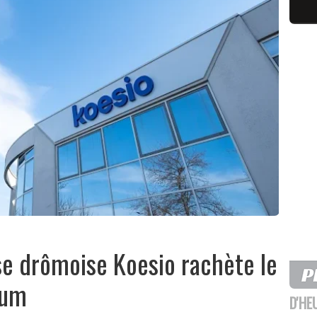
se drômoise Koesio rachète le
ium
D'HE