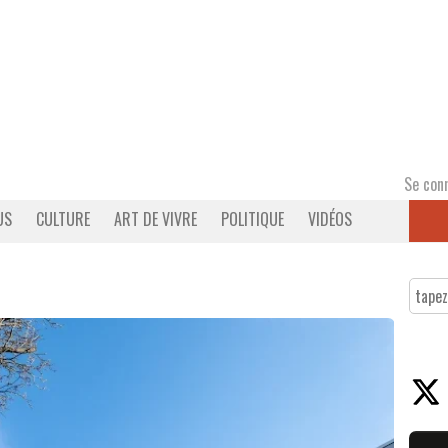
Se con
US
CULTURE
ART DE VIVRE
POLITIQUE
VIDÉOS