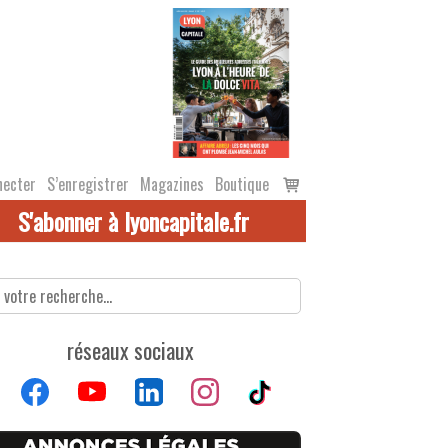
Voir
necter
S’enregistrer
Magazines
Boutique
le
S'abonner à lyoncapitale.fr
panier
réseaux sociaux