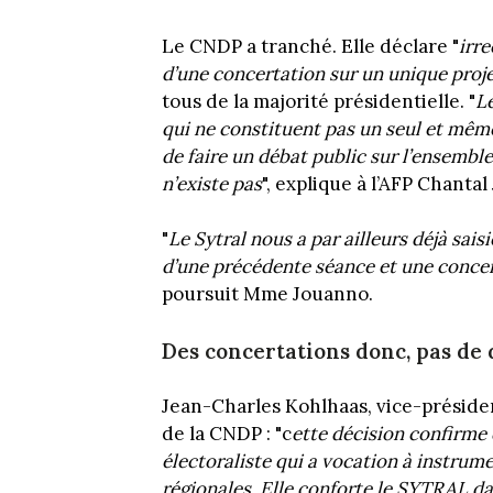
Le CNDP a tranché. Elle déclare "
irre
d’une concertation sur un unique proj
tous de la majorité présidentielle. "
Le
qui ne constituent pas un seul et même 
de faire un débat public sur l’ensembl
n’existe pas
", explique à l’AFP Chanta
"
Le Sytral nous a par ailleurs déjà sais
d’une précédente séance et une concer
poursuit Mme Jouanno.
Des concertations donc, pas de 
Jean-Charles Kohlhaas, vice-présid
de la CNDP : "c
ette décision confirme
électoraliste qui a vocation à instrum
régionales. Elle conforte le
SYTRAL
dan