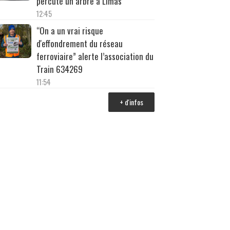
percuté un arbre à Limas
12:45
“On a un vrai risque
d'effondrement du réseau
ferroviaire” alerte l’association du
Train 634269
11:54
+ d'infos