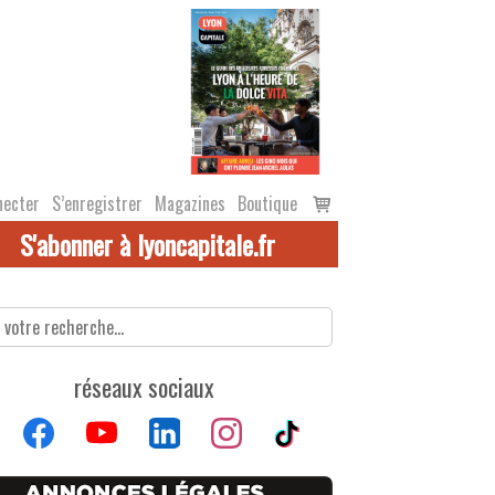
Voir
necter
S’enregistrer
Magazines
Boutique
le
S'abonner à lyoncapitale.fr
panier
réseaux sociaux