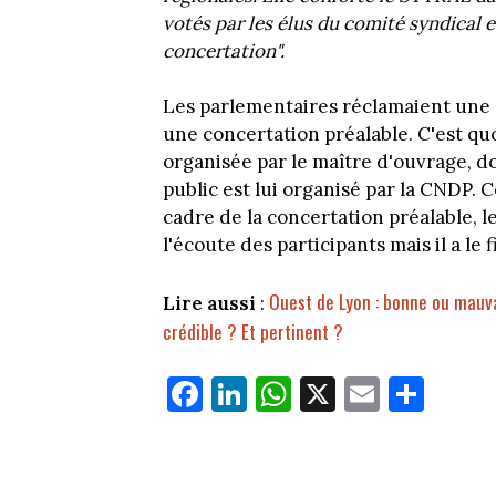
votés par les élus du comité syndical 
concertation".
Les parlementaires réclamaient une 
une concertation préalable. C'est quo
organisée par le maître d'ouvrage, do
public est lui organisé par la CNDP. C
cadre de la concertation préalable, 
l'écoute des participants mais il a le f
Ouest de Lyon : bonne ou mauvai
Lire aussi
:
crédible ? Et pertinent ?
Fa
Li
W
X
E
Pa
ce
nk
ha
m
rt
bo
ed
ts
ail
ag