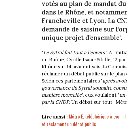
votés au plan de mandat du 
dans le Rhône, et notammen
Francheville et Lyon. La CN
demande de saisine sur l’or
unique projet d’ensemble".
"
Le Sytral fait tout à l'envers"
. A l'ini
du Rhône, Cyrille Isaac-Sibille, 12 p
Rhône sur 14, avaient saisi la Commi
réclamer un débat public sur le plan
Selon ces parlementaires "
après avoir
gouvernance du Sytral souhaite consulte
manière morcelée
", eux voulaient "
un 
par la CNDP
. Un débat sur tout : Mét
Métro E, téléphérique à Lyon : 
Lire aussi
:
et réclament un débat public