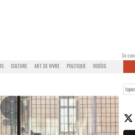
Se con
US
CULTURE
ART DE VIVRE
POLITIQUE
VIDÉOS