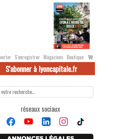
Voir
necter
S’enregistrer
Magazines
Boutique
le
S'abonner à lyoncapitale.fr
panier
réseaux sociaux