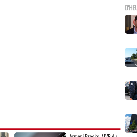
D'HE
Armoni Brooks, MVP du