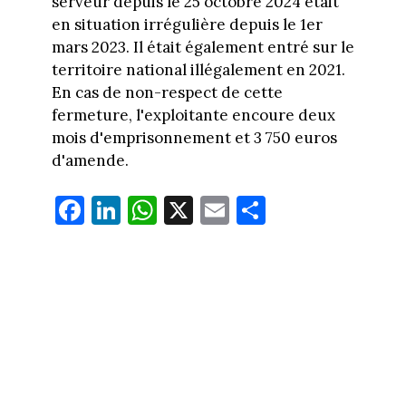
serveur depuis le 25 octobre 2024 était
en situation irrégulière depuis le 1er
mars 2023. Il était également entré sur le
territoire national illégalement en 2021.
En cas de non-respect de cette
fermeture, l'exploitante encoure deux
mois d'emprisonnement et 3 750 euros
d'amende.
Fa
Li
W
X
E
Pa
ce
nk
ha
m
rt
bo
ed
ts
ail
ag
ok
In
Ap
er
p