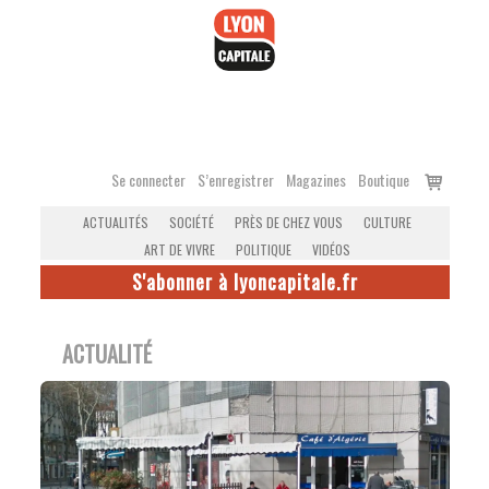
Accéder
au
contenu
Voir
Se connecter
S’enregistrer
Magazines
Boutique
le
ACTUALITÉS
SOCIÉTÉ
PRÈS DE CHEZ VOUS
CULTURE
panier
ART DE VIVRE
POLITIQUE
VIDÉOS
S'abonner à lyoncapitale.fr
ACTUALITÉ