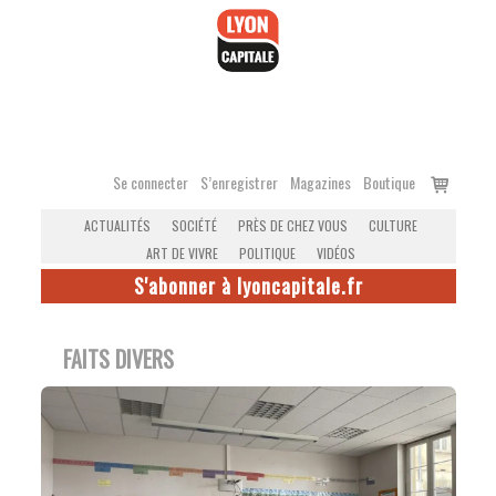
Accéder
au
contenu
Voir
Se connecter
S’enregistrer
Magazines
Boutique
le
ACTUALITÉS
SOCIÉTÉ
PRÈS DE CHEZ VOUS
CULTURE
panier
ART DE VIVRE
POLITIQUE
VIDÉOS
S'abonner à lyoncapitale.fr
FAITS DIVERS