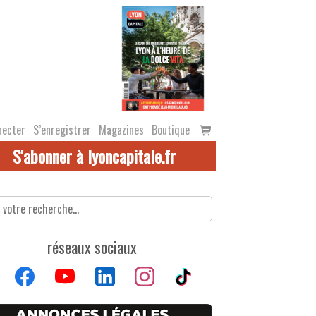
Voir
necter
S’enregistrer
Magazines
Boutique
le
S'abonner à lyoncapitale.fr
panier
réseaux sociaux