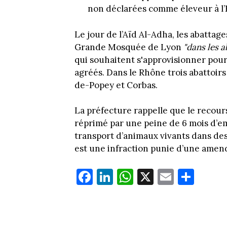
non déclarées comme éleveur à l’
Le jour de l’Aïd Al-Adha, les abattag
Grande Mosquée de Lyon
"dans les 
qui souhaitent s'approvisionner pour
agréés.
Dans le Rhône trois abattoirs
de-Popey et Corbas.
La préfecture rappelle que le recours
réprimé par une peine de 6 mois d’e
transport d’animaux vivants dans des 
est une infraction punie d’une amen
Fa
Li
W
X
E
Pa
ce
nk
ha
m
rt
bo
ed
ts
ail
ag
ok
In
Ap
er