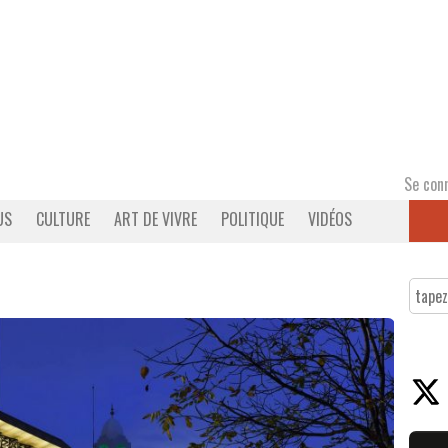
Se con
US
CULTURE
ART DE VIVRE
POLITIQUE
VIDÉOS