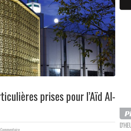
iculières prises pour l’Aïd Al-
D'HE
 Commentaire