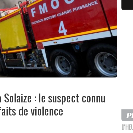
à Solaize : le suspect connu
faits de violence
D'HE