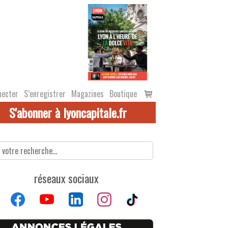
Voir
necter
S’enregistrer
Magazines
Boutique
le
S'abonner à lyoncapitale.fr
panier
réseaux sociaux