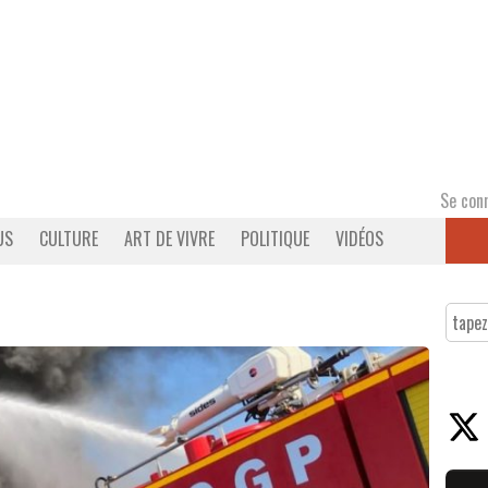
Se con
US
CULTURE
ART DE VIVRE
POLITIQUE
VIDÉOS