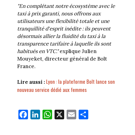
"En complétant notre écosystème avec le
taxi à prix garanti, nous offrons aux
utilisateurs une flexibilité totale et une
tranquillité d'esprit inédite : ils peuvent
désormais allier la fluidité du taxi à la
transparence tarifaire à laquelle ils sont
habitués en VTC."
explique Julien
Mouyeket, directeur général de Bolt
France.
Lyon : la plateforme Bolt lance son
Lire aussi :
nouveau service dédié aux femmes
Fa
Li
W
X
E
Pa
ce
nk
ha
m
rt
bo
ed
ts
ail
ag