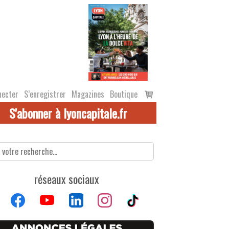
Voir
necter
S’enregistrer
Magazines
Boutique
le
S'abonner à lyoncapitale.fr
panier
réseaux sociaux