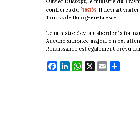
Olivier Dussopt, le ministre du Travai
Progrès
confrères du
. Il devrait visit
Trucks de Bourg-en-Bresse.
Le ministre devrait aborder la format
Aucune annonce majeure n'est atten
Renaissance est également prévu dan
Fa
Li
W
X
E
Pa
ce
nk
ha
m
rt
bo
ed
ts
ail
ag
ok
In
Ap
er
p