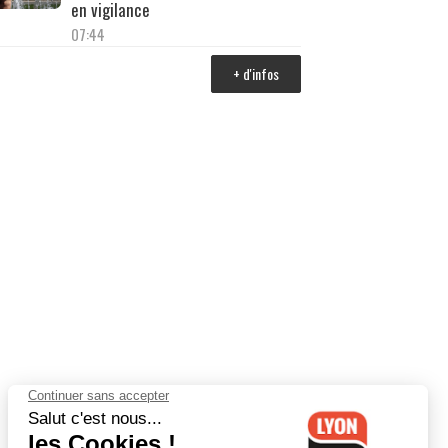
en vigilance
07:44
+ d'infos