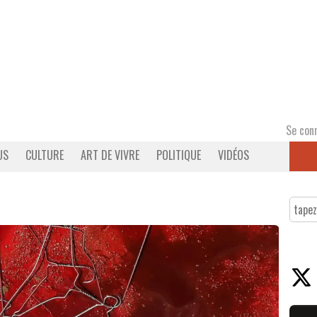
Se con
US
CULTURE
ART DE VIVRE
POLITIQUE
VIDÉOS