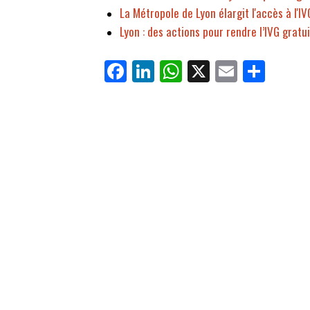
La Métropole de Lyon élargit l'accès à l
Lyon : des actions pour rendre l’IVG gratu
Fa
Li
W
X
E
Pa
ce
nk
ha
m
rt
bo
ed
ts
ail
ag
ok
In
Ap
er
p