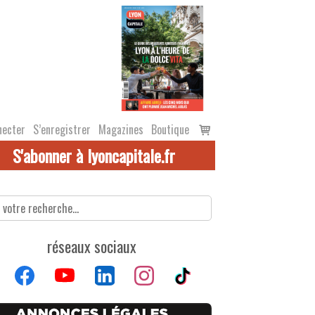
Voir
necter
S’enregistrer
Magazines
Boutique
le
S'abonner à lyoncapitale.fr
panier
réseaux sociaux