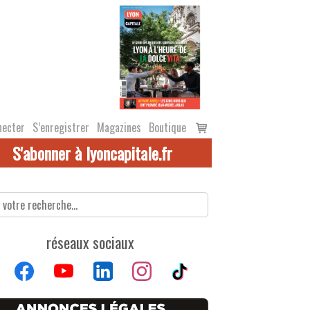
Voir
necter
S’enregistrer
Magazines
Boutique
le
S'abonner à lyoncapitale.fr
panier
réseaux sociaux