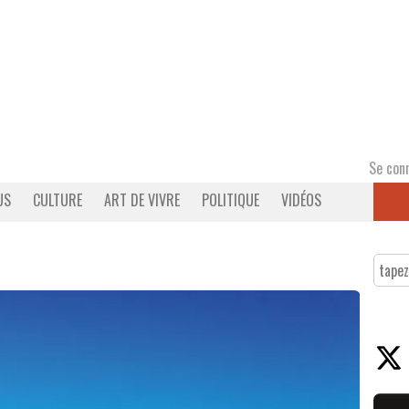
Se con
US
CULTURE
ART DE VIVRE
POLITIQUE
VIDÉOS