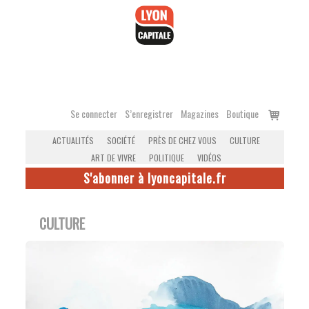
Accéder
au
contenu
Voir
Se connecter
S’enregistrer
Magazines
Boutique
le
ACTUALITÉS
SOCIÉTÉ
PRÈS DE CHEZ VOUS
CULTURE
panier
ART DE VIVRE
POLITIQUE
VIDÉOS
S'abonner à lyoncapitale.fr
CULTURE