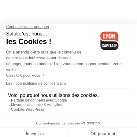
Contactez-nous
-
Mentions légales
-
CGV
-
Politique de
confidentialité
-
Gestion des cookies
-
Lyon Capitale TV
-
Archives
Lyon Capitale
Lyon Capitale - 51 avenue Maréchal Foch - CS 40091 - 69456 Lyon
Cedex 06