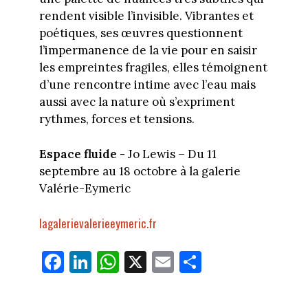
rendent visible l’invisible. Vibrantes et
poétiques, ses œuvres questionnent
l’impermanence de la vie pour en saisir
les empreintes fragiles, elles témoignent
d’une rencontre intime avec l’eau mais
aussi avec la nature où s’expriment
rythmes, forces et tensions.
Espace fluide -
Jo Lewis – Du 11
septembre au 18 octobre à la galerie
Valérie-Eymeric
lagalerievalerieeymeric.fr
Fa
Li
W
X
E
Pa
ce
nk
ha
m
rt
bo
ed
ts
ail
ag