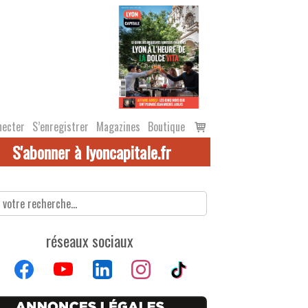
Voir
necter
S’enregistrer
Magazines
Boutique
le
S'abonner à lyoncapitale.fr
panier
réseaux sociaux