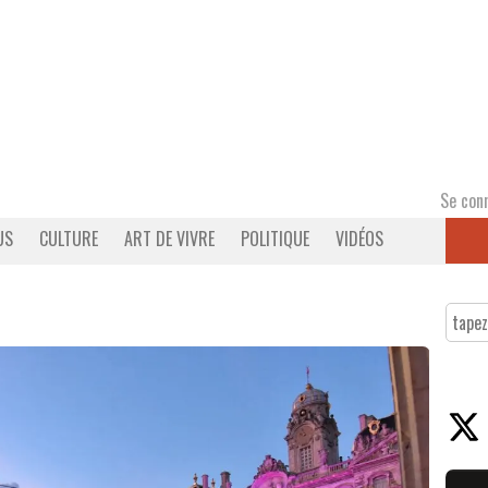
Se con
US
CULTURE
ART DE VIVRE
POLITIQUE
VIDÉOS