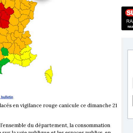
acés en vigilance rouge canicule ce dimanche 21
s l’ensemble du département, la consommation
 sur la voie publique et les espaces publics, en