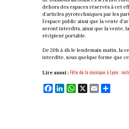
dehors des espaces réservés à cet effe
d’articles pyrotechniques par les part
l’espace public ainsi que la vente d’a
seront interdits, ainsi que la vente, 
récipient portable.
De 20h à 4h le lendemain matin, la ve
interdite, sous quelque forme que ce 
Fête de la musique à Lyon : no
Lire aussi :
Fa
Li
W
X
E
Pa
ce
nk
ha
m
rt
bo
ed
ts
ail
ag
ok
In
Ap
er
p