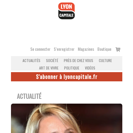
Accéder
au
contenu
Voir
Se connecter
S’enregistrer
Magazines
Boutique
le
ACTUALITÉS
SOCIÉTÉ
PRÈS DE CHEZ VOUS
CULTURE
panier
ART DE VIVRE
POLITIQUE
VIDÉOS
S'abonner à lyoncapitale.fr
ACTUALITÉ