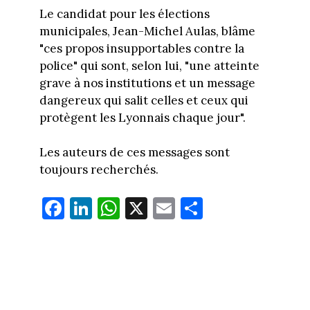
Le candidat pour les élections
municipales, Jean-Michel Aulas, blâme
"ces propos insupportables contre la
police" qui sont, selon lui, "une atteinte
grave à nos institutions et un message
dangereux qui salit celles et ceux qui
protègent les Lyonnais chaque jour".
Les auteurs de ces messages sont
toujours recherchés.
Fa
Li
W
X
E
Pa
ce
nk
ha
m
rt
bo
ed
ts
ail
ag
ok
In
Ap
er
p