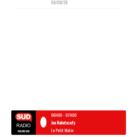
06/08/26
06H00
-
07H00
Jon Rakotozafy
Le Petit Matin