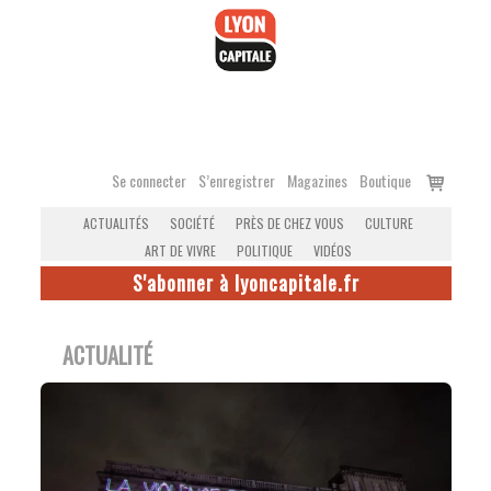
Accéder
au
contenu
Voir
Se connecter
S’enregistrer
Magazines
Boutique
le
ACTUALITÉS
SOCIÉTÉ
PRÈS DE CHEZ VOUS
CULTURE
panier
ART DE VIVRE
POLITIQUE
VIDÉOS
S'abonner à lyoncapitale.fr
ACTUALITÉ