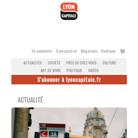
Accéder
au
contenu
Voir
Se connecter
S’enregistrer
Magazines
Boutique
le
ACTUALITÉS
SOCIÉTÉ
PRÈS DE CHEZ VOUS
CULTURE
panier
ART DE VIVRE
POLITIQUE
VIDÉOS
S'abonner à lyoncapitale.fr
ACTUALITÉ