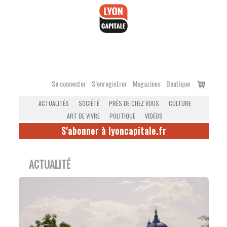
Accéder
au
contenu
Voir
Se connecter
S’enregistrer
Magazines
Boutique
le
ACTUALITÉS
SOCIÉTÉ
PRÈS DE CHEZ VOUS
CULTURE
panier
ART DE VIVRE
POLITIQUE
VIDÉOS
S'abonner à lyoncapitale.fr
ACTUALITÉ