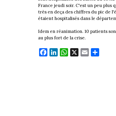
France jeudi soir. C'est un peu plus 
très en deça des chiffres du pic de l
étaient hospitalisés dans le départe
Idem en réanimation. 10 patients son
au plus fort de la crise.
Fa
Li
W
X
E
Pa
ce
nk
ha
m
rt
bo
ed
ts
ail
ag
ok
In
Ap
er
p