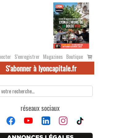
Voir
necter
S’enregistrer
Magazines
Boutique
le
S'abonner à lyoncapitale.fr
panier
réseaux sociaux