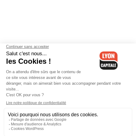
Contactez-nous
-
Mentions légales
-
CGV
-
Politique de
confidentialité
-
Gestion des cookies
-
Lyon Capitale TV
-
Archives
Lyon Capitale