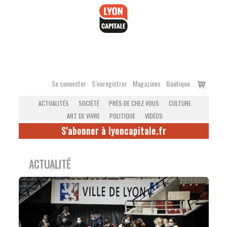
Accéder
au
contenu
Voir
Se connecter
S’enregistrer
Magazines
Boutique
le
ACTUALITÉS
SOCIÉTÉ
PRÈS DE CHEZ VOUS
CULTURE
panier
ART DE VIVRE
POLITIQUE
VIDÉOS
S'abonner à lyoncapitale.fr
ACTUALITÉ