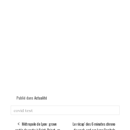
Publié dans
Actualité
covid
test
Métropole de Lyon : grave
Le récap' des 6 minutes chrono
sortie de route à Saint-Priest, un
du week-end sur Lyon Capitale