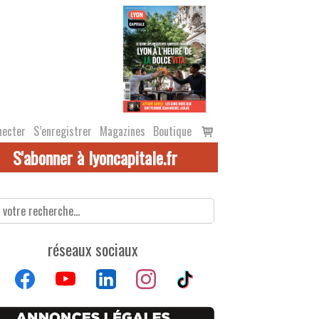
Voir
necter
S’enregistrer
Magazines
Boutique
le
S'abonner à lyoncapitale.fr
panier
réseaux sociaux