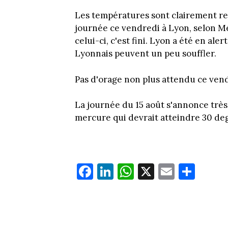
Les températures sont clairement reto
journée ce vendredi à Lyon, selon Mé
celui-ci, c'est fini. Lyon a été en a
Lyonnais peuvent un peu souffler.
Pas d'orage non plus attendu ce vend
La journée du 15 août s'annonce très 
mercure qui devrait atteindre 30 deg
Fa
Li
W
X
E
Pa
ce
nk
ha
m
rt
bo
ed
ts
ail
ag
ok
In
Ap
er