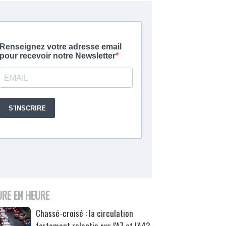
URE EN HEURE
Chassé-croisé : la circulation
fortement ralentie sur l'A7 et l'A43