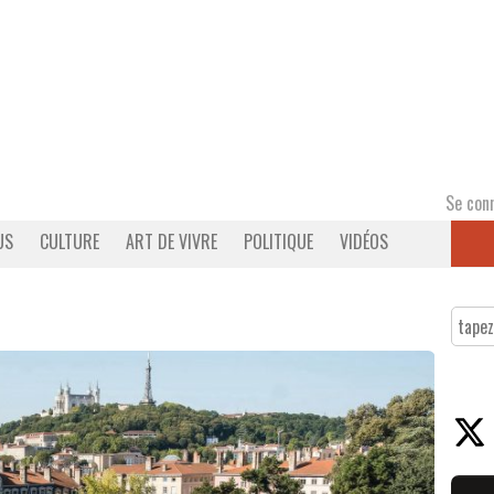
Se con
US
CULTURE
ART DE VIVRE
POLITIQUE
VIDÉOS