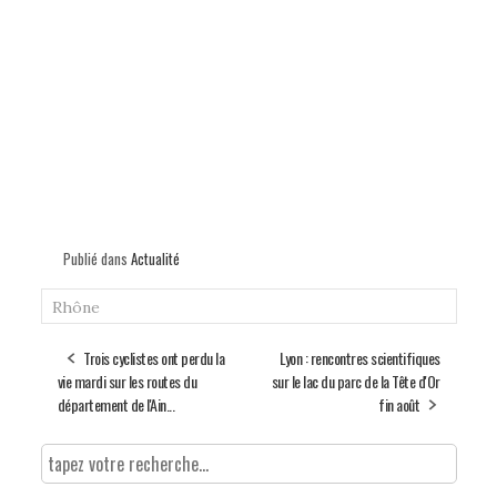
Publié dans
Actualité
Rhône
Trois cyclistes ont perdu la
Lyon : rencontres scientifiques
vie mardi sur les routes du
sur le lac du parc de la Tête d'Or
département de l'Ain...
fin août