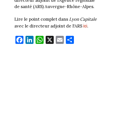
directeur adjoint de l’Agence régionale
de santé (ARS) Auvergne-Rhône-Alpes.
Lire le point complet dans
Lyon Capitale
ici
avec le directeur adjoint de l'ARS
.
Fa
Li
W
X
E
Pa
ce
nk
ha
m
rt
bo
ed
ts
ail
ag
ok
In
Ap
er
p