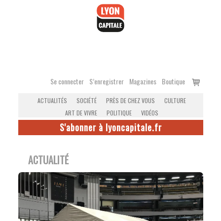
Accéder
au
contenu
Voir
Se connecter
S’enregistrer
Magazines
Boutique
le
ACTUALITÉS
SOCIÉTÉ
PRÈS DE CHEZ VOUS
CULTURE
panier
ART DE VIVRE
POLITIQUE
VIDÉOS
S'abonner à lyoncapitale.fr
ACTUALITÉ