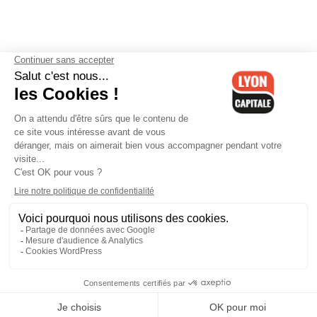
Contactez-nous
-
Mentions légales
-
CGV
-
Politique de
confidentialité
-
Gestion des cookies
-
Lyon Capitale TV
-
Archives
Lyon Capitale
Lyon Capitale - 51 avenue Maréchal Foch - CS 40091 - 69456 Lyon
Cedex 06