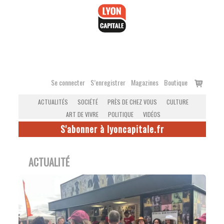
Accéder
au
contenu
Voir
Se connecter
S’enregistrer
Magazines
Boutique
le
ACTUALITÉS
SOCIÉTÉ
PRÈS DE CHEZ VOUS
CULTURE
panier
ART DE VIVRE
POLITIQUE
VIDÉOS
S'abonner à lyoncapitale.fr
ACTUALITÉ