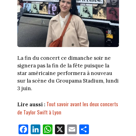
La fin du concert ce dimanche soir ne
signera pas la fin de la fête puisque la
star américaine performera à nouveau
sur la scène du Groupama Stadium, lundi
3 juin.
Tout savoir avant les deux concerts
Lire aussi :
de Taylor Swift à Lyon
Fa
Li
W
X
E
Pa