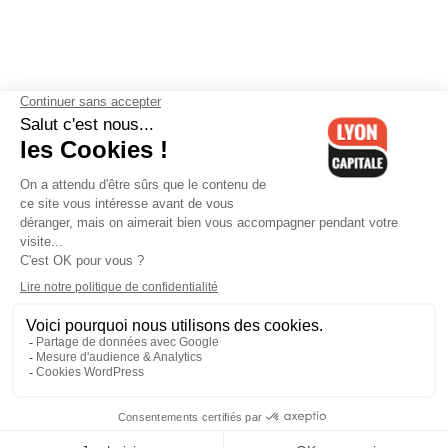
Contactez-nous
-
Mentions légales
-
CGV
-
Politique de
confidentialité
-
Gestion des cookies
-
Lyon Capitale TV
-
Archives
Lyon Capitale
Lyon Capitale - 51 avenue Maréchal Foch - CS 40091 - 69456 Lyon
Cedex 06