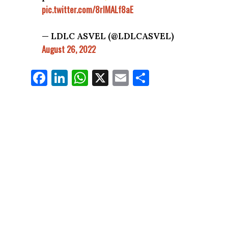
pic.twitter.com/8rlMALf8aE
— LDLC ASVEL (@LDLCASVEL)
August 26, 2022
Fa
Li
W
X
E
Pa
ce
nk
ha
m
rt
bo
ed
ts
ail
ag
ok
In
Ap
er
p