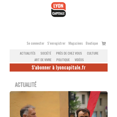
Accéder
au
contenu
Voir
Se connecter
S’enregistrer
Magazines
Boutique
le
ACTUALITÉS
SOCIÉTÉ
PRÈS DE CHEZ VOUS
CULTURE
panier
ART DE VIVRE
POLITIQUE
VIDÉOS
S'abonner à lyoncapitale.fr
ACTUALITÉ