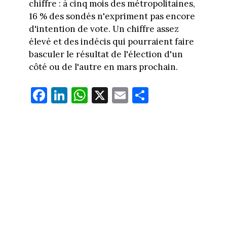
chiffre : à cinq mois des métropolitaines,
16 % des sondés n'expriment pas encore
d'intention de vote. Un chiffre assez
élevé et des indécis qui pourraient faire
basculer le résultat de l'élection d'un
côté ou de l'autre en mars prochain.
Fa
Li
W
X
E
Pa
ce
nk
ha
m
rt
bo
ed
ts
ail
ag
ok
In
Ap
er
p