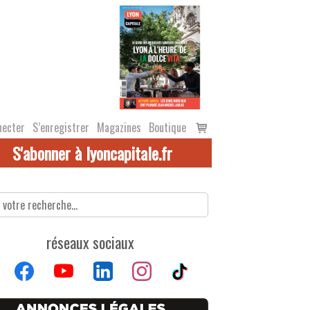
Voir
necter
S’enregistrer
Magazines
Boutique
le
S'abonner à lyoncapitale.fr
panier
réseaux sociaux