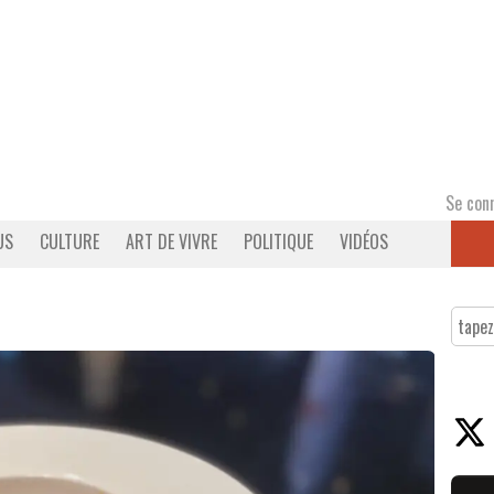
Se con
US
CULTURE
ART DE VIVRE
POLITIQUE
VIDÉOS