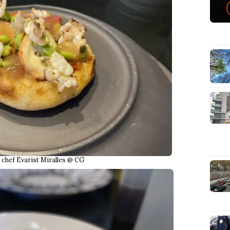
chef Evarist Miralles @ CG