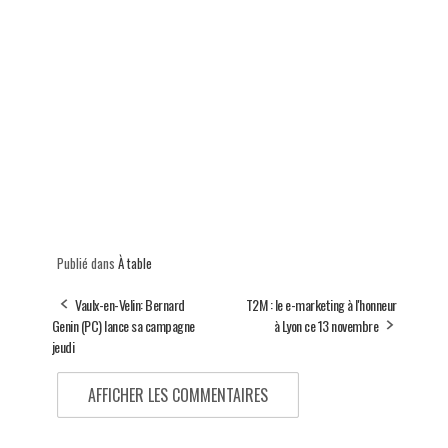
Publié dans
À table
Vaulx-en-Velin: Bernard
T2M : le e-marketing à l'honneur
Genin (PC) lance sa campagne
à Lyon ce 13 novembre
jeudi
AFFICHER LES COMMENTAIRES