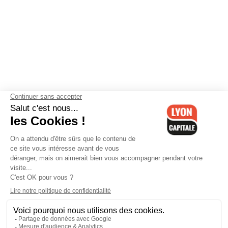
Contactez-nous
-
Mentions légales
-
CGV
-
Politique de
confidentialité
-
Gestion des cookies
-
Lyon Capitale TV
-
Archives