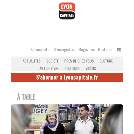
Accéder
au
contenu
Voir
Se connecter
S’enregistrer
Magazines
Boutique
le
ACTUALITÉS
SOCIÉTÉ
PRÈS DE CHEZ VOUS
CULTURE
panier
ART DE VIVRE
POLITIQUE
VIDÉOS
S'abonner à lyoncapitale.fr
À TABLE