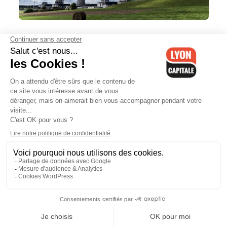
Un documentaire lyonnais sur les
dangers du nucléaire
Procès Neyret : verdict imminent