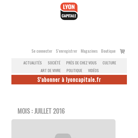
Accéder
au
contenu
Voir
Se connecter
S’enregistrer
Magazines
Boutique
le
ACTUALITÉS
SOCIÉTÉ
PRÈS DE CHEZ VOUS
CULTURE
panier
ART DE VIVRE
POLITIQUE
VIDÉOS
S'abonner à lyoncapitale.fr
MOIS :
JUILLET 2016