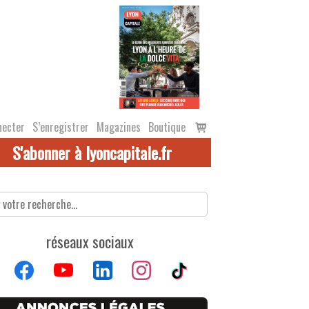
Voir
necter
S’enregistrer
Magazines
Boutique
le
S'abonner à lyoncapitale.fr
panier
réseaux sociaux