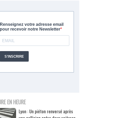
URE EN HEURE
Lyon : Un piéton renversé après
une collision entre deux voitures