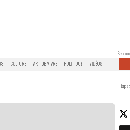
Se con
US
CULTURE
ART DE VIVRE
POLITIQUE
VIDÉOS