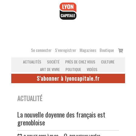
Accéder
au
contenu
Voir
Se connecter
S’enregistrer
Magazines
Boutique
le
ACTUALITÉS
SOCIÉTÉ
PRÈS DE CHEZ VOUS
CULTURE
panier
ART DE VIVRE
POLITIQUE
VIDÉOS
S'abonner à lyoncapitale.fr
ACTUALITÉ
La nouvelle doyenne des français est
grenobloise