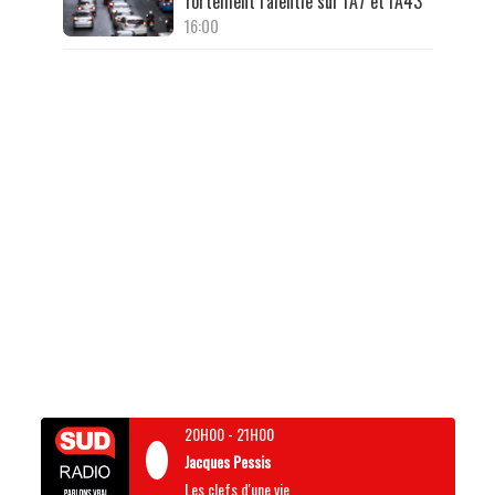
fortement ralentie sur l'A7 et l'A43
16:00
20H00
-
21H00
Jacques Pessis
Les clefs d'une vie