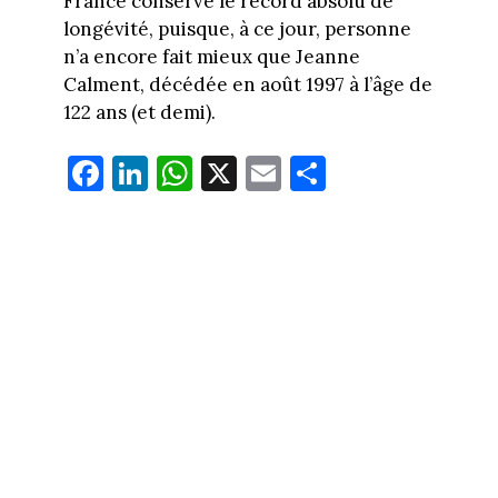
France conserve le record absolu de
longévité, puisque, à ce jour, personne
n’a encore fait mieux que Jeanne
Calment, décédée en août 1997 à l’âge de
122 ans (et demi).
Fa
Li
W
X
E
Pa
ce
nk
ha
m
rt
bo
ed
ts
ail
ag
ok
In
Ap
er
p