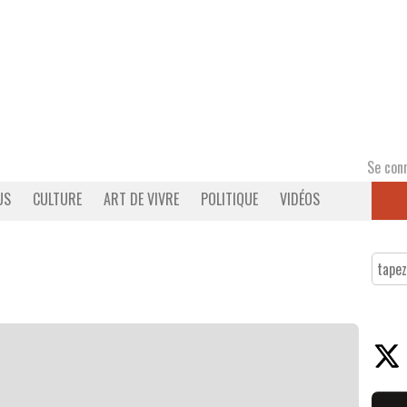
Se con
US
CULTURE
ART DE VIVRE
POLITIQUE
VIDÉOS