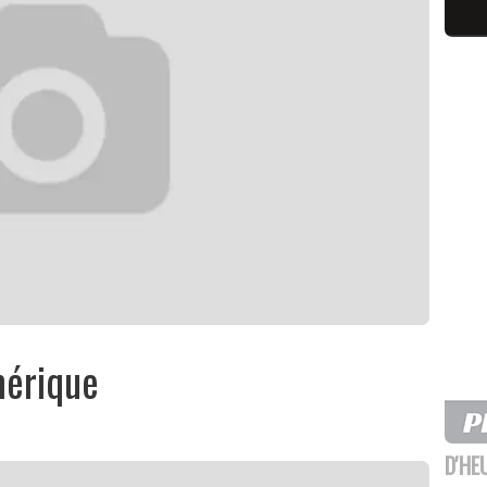
mérique
D'HE