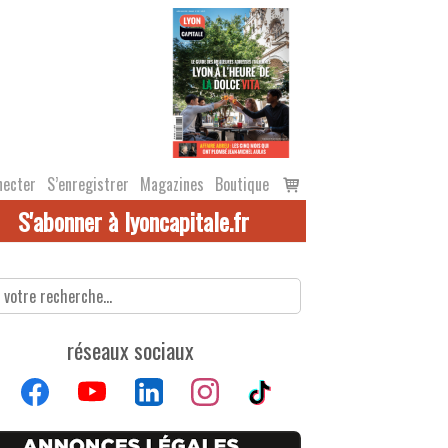
Voir
necter
S’enregistrer
Magazines
Boutique
le
S'abonner à lyoncapitale.fr
panier
réseaux sociaux