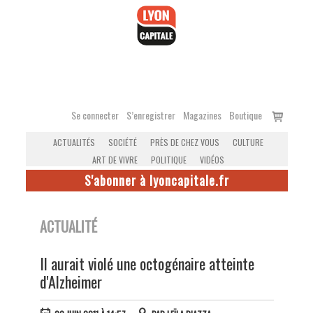
Accéder
au
contenu
Voir
Se connecter
S’enregistrer
Magazines
Boutique
le
ACTUALITÉS
SOCIÉTÉ
PRÈS DE CHEZ VOUS
CULTURE
panier
ART DE VIVRE
POLITIQUE
VIDÉOS
S'abonner à lyoncapitale.fr
ACTUALITÉ
Il aurait violé une octogénaire atteinte
d'Alzheimer