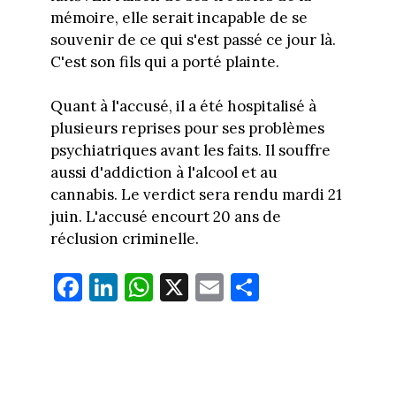
mémoire, elle serait incapable de se
souvenir de ce qui s'est passé ce jour là.
C'est son fils qui a porté plainte.
Quant à l'accusé, il a été hospitalisé à
plusieurs reprises pour ses problèmes
psychiatriques avant les faits. Il souffre
aussi d'addiction à l'alcool et au
cannabis. Le verdict sera rendu mardi 21
juin. L'accusé encourt 20 ans de
réclusion criminelle.
Fa
Li
W
X
E
Pa
ce
nk
ha
m
rt
bo
ed
ts
ail
ag
ok
In
Ap
er