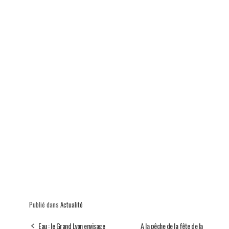
p
Publié dans
Actualité
Eau : le Grand Lyon envisage
A la pêche de la fête de la