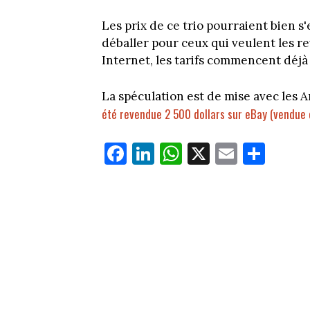
Les prix de ce trio pourraient bien s'e
déballer pour ceux qui veulent les re
Internet, les tarifs commencent déj
La spéculation est de mise avec les 
été revendue 2 500 dollars sur eBay (vendue en
Fa
Li
W
X
E
Pa
ce
nk
ha
m
rt
bo
ed
ts
ail
ag
ok
In
Ap
er
p