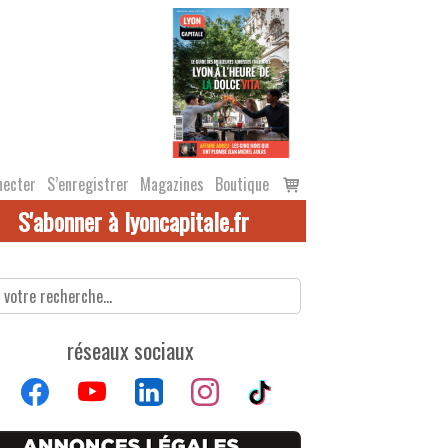
Voir
necter
S’enregistrer
Magazines
Boutique
le
S'abonner à lyoncapitale.fr
panier
réseaux sociaux