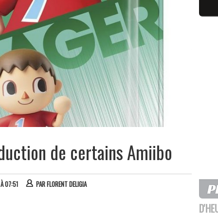
duction de certains Amiibo
 À 07:51
PAR
FLORENT DELIGIA
D'HE