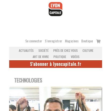
Accéder
au
contenu
Voir
Se connecter
S’enregistrer
Magazines
Boutique
le
ACTUALITÉS
SOCIÉTÉ
PRÈS DE CHEZ VOUS
CULTURE
panier
ART DE VIVRE
POLITIQUE
VIDÉOS
S'abonner à lyoncapitale.fr
TECHNOLOGIES