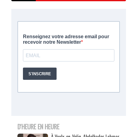
D'HEURE EN HEURE
À Vaulx-en-Velin, Abdelkader Lahmar