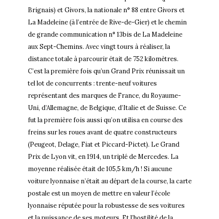
Brignais) et Givors, la nationale n° 88 entre Givors et
La Madeleine (à l’entrée de Rive-de-Gier) et le chemin
de grande communication n° 13bis de La Madeleine
aux Sept-Chemins. Avec vingt tours à réaliser, la
distance totale à parcourir était de 752 kilomètres.
C’est la première fois qu’un Grand Prix réunissait un
tel lot de concurrents : trente-neuf voitures
représentant des marques de France, du Royaume-
Uni, d’Allemagne, de Belgique, d’Italie et de Suisse. Ce
fut la première fois aussi qu’on utilisa en course des
freins sur les roues avant de quatre constructeurs
(Peugeot, Delage, Fiat et Piccard-Pictet). Le Grand
Prix de Lyon vit, en 1914, un triplé de Mercedes. La
moyenne réalisée était de 105,5 km/h ! Si aucune
voiture lyonnaise n’était au départ de la course, la carte
postale est un moyen de mettre en valeur l’école
lyonnaise réputée pour la robustesse de ses voitures
et la puissance de ses moteurs. Et l’hostilité de la