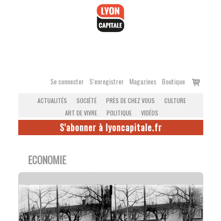
Accéder
au
contenu
Voir
Se connecter
S’enregistrer
Magazines
Boutique
le
ACTUALITÉS
SOCIÉTÉ
PRÈS DE CHEZ VOUS
CULTURE
panier
ART DE VIVRE
POLITIQUE
VIDÉOS
S'abonner à lyoncapitale.fr
ECONOMIE