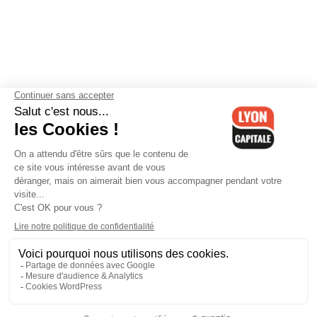
Contactez-nous
-
Mentions légales
-
CGV
-
Politique de
confidentialité
-
Gestion des cookies
-
Lyon Capitale TV
-
Archives
Lyon Capitale
Lyon Capitale - 51 avenue Maréchal Foch - CS 40091 - 69456 Lyon