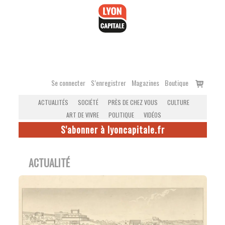
Accéder
au
contenu
Voir
Se connecter
S’enregistrer
Magazines
Boutique
le
ACTUALITÉS
SOCIÉTÉ
PRÈS DE CHEZ VOUS
CULTURE
panier
ART DE VIVRE
POLITIQUE
VIDÉOS
S'abonner à lyoncapitale.fr
ACTUALITÉ