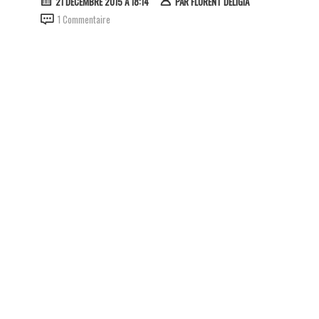
21 DÉCEMBRE 2015 À 18:14
PAR
FLORENT DELIGIA
1 Commentaire