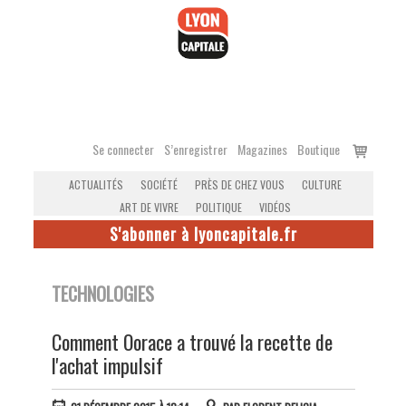
Accéder
au
contenu
Voir
Se connecter
S’enregistrer
Magazines
Boutique
le
ACTUALITÉS
SOCIÉTÉ
PRÈS DE CHEZ VOUS
CULTURE
panier
ART DE VIVRE
POLITIQUE
VIDÉOS
S'abonner à lyoncapitale.fr
TECHNOLOGIES
Comment Oorace a trouvé la recette de
l'achat impulsif