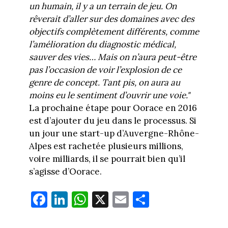
un humain, il y a un terrain de jeu. On
rêverait d’aller sur des domaines avec des
objectifs complètement différents, comme
l’amélioration du diagnostic médical,
sauver des vies… Mais on n’aura peut-être
pas l’occasion de voir l’explosion de ce
genre de concept. Tant pis, on aura au
moins eu le sentiment d’ouvrir une voie."
La prochaine étape pour Oorace en 2016
est d’ajouter du jeu dans le processus. Si
un jour une start-up d’Auvergne-Rhône-
Alpes est rachetée plusieurs millions,
voire milliards, il se pourrait bien qu’il
s’agisse d’Oorace.
Fa
Li
W
X
E
Pa
ce
nk
ha
m
rt