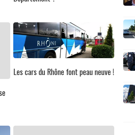
Les cars du Rhône font peau neuve !
se