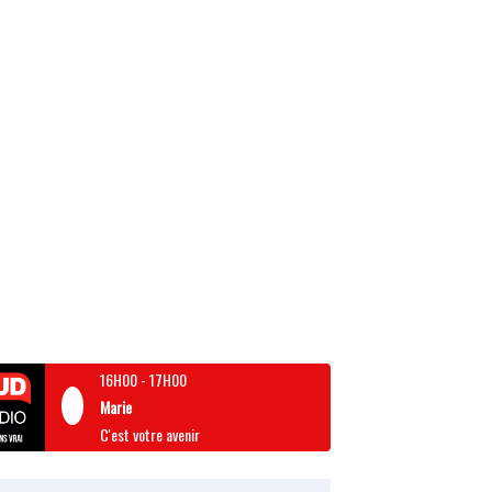
16H00
-
17H00
Marie
C'est votre avenir