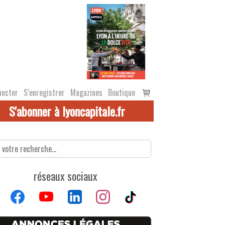
Voir
necter
S’enregistrer
Magazines
Boutique
le
S'abonner à lyoncapitale.fr
panier
réseaux sociaux