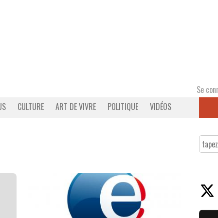
Se con
US
CULTURE
ART DE VIVRE
POLITIQUE
VIDÉOS