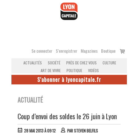
Accéder
au
contenu
Voir
Se connecter
S’enregistrer
Magazines
Boutique
le
ACTUALITÉS
SOCIÉTÉ
PRÈS DE CHEZ VOUS
CULTURE
panier
ART DE VIVRE
POLITIQUE
VIDÉOS
S'abonner à lyoncapitale.fr
ACTUALITÉ
Coup d’envoi des soldes le 26 juin à Lyon
28 MAI 2013 À 09:12
PAR
STEVEN BELFILS