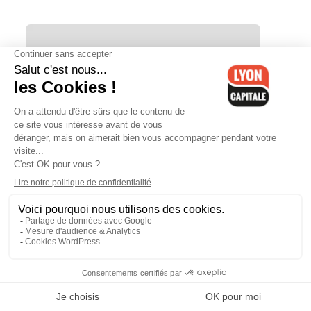
Lyon : la maire du 1er s’inquiète
"d’une Presqu’île devenue
impraticable"