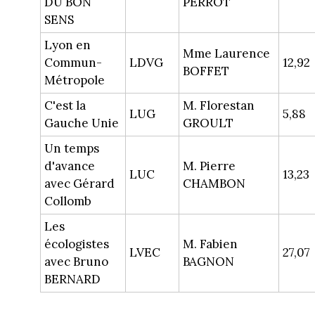
DU BON
PERROT
SENS
Lyon en
Mme Laurence
Commun-
LDVG
12,92
BOFFET
Métropole
C'est la
M. Florestan
LUG
5,88
Gauche Unie
GROULT
Un temps
d'avance
M. Pierre
LUC
13,23
avec Gérard
CHAMBON
Collomb
Les
écologistes
M. Fabien
LVEC
27,07
avec Bruno
BAGNON
BERNARD