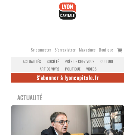
Accéder
au
contenu
Voir
Se connecter
S’enregistrer
Magazines
Boutique
le
ACTUALITÉS
SOCIÉTÉ
PRÈS DE CHEZ VOUS
CULTURE
panier
ART DE VIVRE
POLITIQUE
VIDÉOS
S'abonner à lyoncapitale.fr
ACTUALITÉ