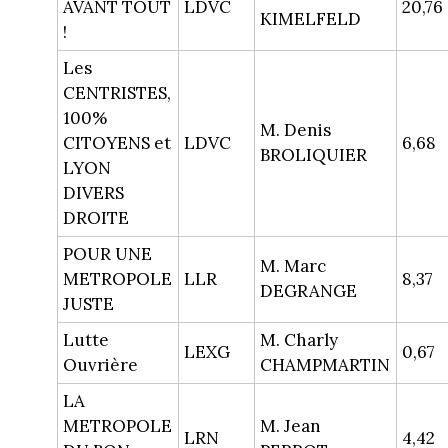
AVANT TOUT
LDVC
20,76
KIMELFELD
!
Les
CENTRISTES,
100%
M. Denis
CITOYENS et
LDVC
6,68
BROLIQUIER
LYON
DIVERS
DROITE
POUR UNE
M. Marc
METROPOLE
LLR
8,37
DEGRANGE
JUSTE
Lutte
M. Charly
LEXG
0,67
Ouvrière
CHAMPMARTIN
LA
METROPOLE
M. Jean
LRN
4,42