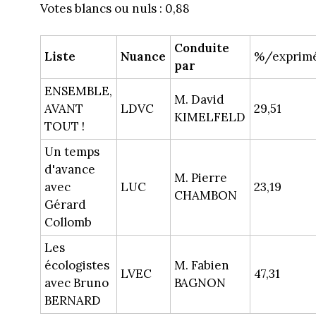
Votes blancs ou nuls : 0,88
Conduite
Liste
Nuance
%/exprim
par
ENSEMBLE,
M. David
AVANT
LDVC
29,51
KIMELFELD
TOUT !
Un temps
d'avance
M. Pierre
avec
LUC
23,19
CHAMBON
Gérard
Collomb
Les
écologistes
M. Fabien
LVEC
47,31
avec Bruno
BAGNON
BERNARD